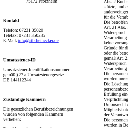
75172 Pforzheim
Abs. 2 Buch
stützte, und e
anderweitige
für die Verar
Kontakt
Die betroffe
Art. 21 Abs
Telefon: 07231 35020
Widerspruch 
Telefax: 07231 350235
Verarbeitung 
E-Mail:
info@stb-heinecker.de
keine vorrang
Gründe für di
oder die betr
gemäß Art. 
Umsatzsteuer-ID
Widerspruch 
Verarbeitung 
Umsatzsteuer-Identifikationsnummer
Die persone
gemäß §27 a Umsatzsteuergesetz:
wurden unrec
DE 144112344
Die Löschun
personenbezo
Erfüllung ein
Zuständige Kammern
Verpflichtun
Unionsrecht 
Die gesetzlichen Berufsbezeichnungen
Mitgliedstaat
wurden von folgenden Kammern
der Verantwor
verliehen:
Die persone
wurden in Be