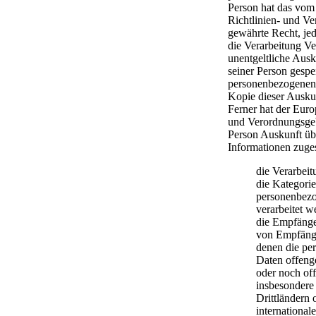
Person hat das vom
Richtlinien- und V
gewährte Recht, jed
die Verarbeitung Ve
unentgeltliche Ausk
seiner Person gespe
personenbezogenen
Kopie dieser Auskun
Ferner hat der Euro
und Verordnungsgeb
Person Auskunft üb
Informationen zuge
die Verarbei
die Kategori
personenbezo
verarbeitet w
die Empfänge
von Empfäng
denen die pe
Daten offeng
oder noch of
insbesondere
Drittländern 
international