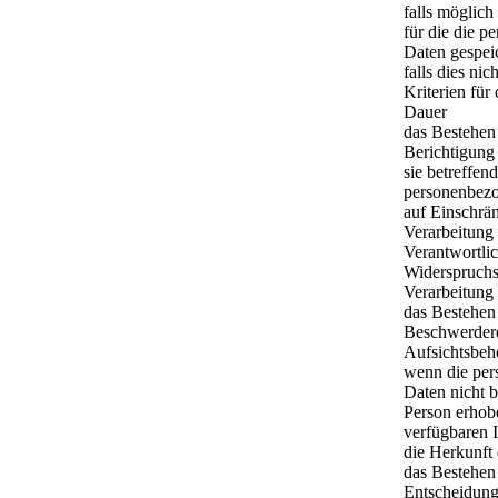
falls möglich
für die die 
Daten gespei
falls dies nic
Kriterien für
Dauer
das Bestehen
Berichtigung
sie betreffen
personenbez
auf Einschrä
Verarbeitung
Verantwortlic
Widerspruchs
Verarbeitung
das Bestehen
Beschwerdere
Aufsichtsbeh
wenn die pe
Daten nicht b
Person erhob
verfügbaren 
die Herkunft
das Bestehen 
Entscheidung