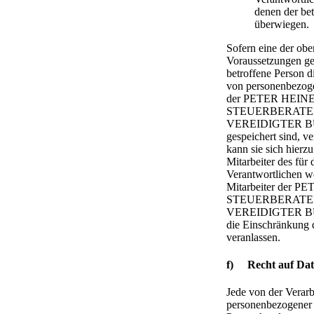
denen der be
überwiegen.
Sofern eine der ob
Voraussetzungen ge
betroffene Person 
von personenbezoge
der PETER HEI
STEUERBERATE
VEREIDIGTER 
gespeichert sind, v
kann sie sich hierzu
Mitarbeiter des für 
Verantwortlichen w
Mitarbeiter der
STEUERBERATE
VEREIDIGTER B
die Einschränkung 
veranlassen.
f) Recht auf Dat
Jede von der Verar
personenbezogener 