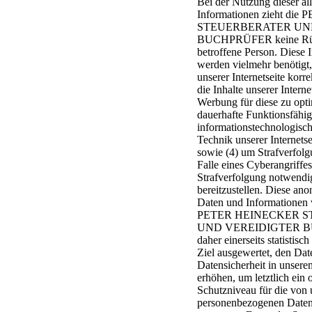
Bei der Nutzung dieser a
Informationen zieht d
STEUERBERATER UN
BUCHPRÜFER keine Rück
betroffene Person. Diese 
werden vielmehr benötigt,
unserer Internetseite korre
die Inhalte unserer Interne
Werbung für diese zu opti
dauerhafte Funktionsfähig
informationstechnologisc
Technik unserer Internetse
sowie (4) um Strafverfol
Falle eines Cyberangriffes
Strafverfolgung notwendi
bereitzustellen. Diese a
Daten und Informationen 
PETER HEINECKER 
UND VEREIDIGTER 
daher einerseits statistisc
Ziel ausgewertet, den Dat
Datensicherheit in unser
erhöhen, um letztlich ein 
Schutzniveau für die von 
personenbezogenen Daten 