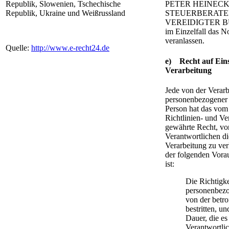
Republik, Slowenien, Tschechische
PETER HEINEC
Republik, Ukraine und Weißrussland
STEUERBERATE
VEREIDIGTER B
im Einzelfall das 
veranlassen.
Quelle:
http://www.e-recht24.de
e) Recht auf Ein
Verarbeitung
Jede von der Verar
personenbezogener 
Person hat das vom
Richtlinien- und V
gewährte Recht, v
Verantwortlichen d
Verarbeitung zu ve
der folgenden Vora
ist:
Die Richtigke
personenbez
von der betr
bestritten, un
Dauer, die e
Verantwortlic