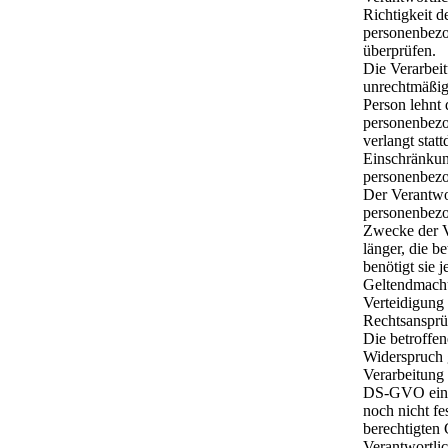
Richtigkeit d
personenbez
überprüfen.
Die Verarbeit
unrechtmäßig,
Person lehnt
personenbez
verlangt statt
Einschränkun
personenbez
Der Verantwor
personenbezo
Zwecke der V
länger, die b
benötigt sie 
Geltendmach
Verteidigung
Rechtsansprü
Die betroffen
Widerspruch 
Verarbeitung 
DS-GVO einge
noch nicht fes
berechtigten
Verantwortli