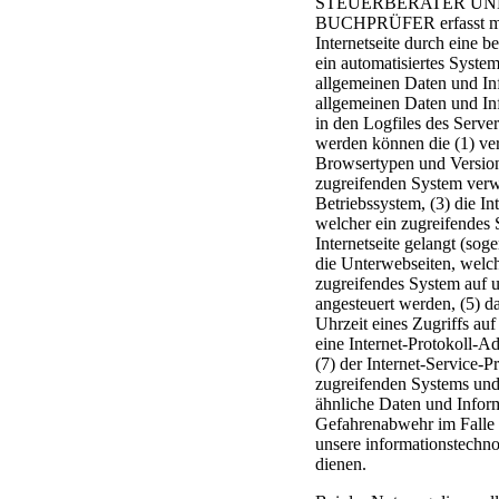
STEUERBERATER UN
BUCHPRÜFER erfasst mit
Internetseite durch eine b
ein automatisiertes Syste
allgemeinen Daten und In
allgemeinen Daten und I
in den Logfiles des Server
werden können die (1) v
Browsertypen und Version
zugreifenden System ver
Betriebssystem, (3) die Int
welcher ein zugreifendes 
Internetseite gelangt (soge
die Unterwebseiten, welch
zugreifendes System auf un
angesteuert werden, (5) 
Uhrzeit eines Zugriffs auf 
eine Internet-Protokoll-Ad
(7) der Internet-Service-P
zugreifenden Systems und 
ähnliche Daten und Inform
Gefahrenabwehr im Falle 
unsere informationstechn
dienen.