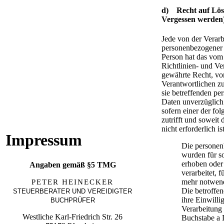
d) Recht auf Lös
Vergessen werden
Jede von der Verar
personenbezogener 
Person hat das vom
Richtlinien- und V
gewährte Recht, v
Verantwortlichen zu
sie betreffenden p
Daten unverzüglich
sofern einer der fo
zutrifft und soweit 
nicht erforderlich ist
Impressum
Die persone
wurden für s
erhoben oder
Angaben gemäß §5 TMG
verarbeitet, f
mehr notwend
PETER HEINECKER
Die betroffen
STEUERBERATER UND VEREIDIGTER
ihre Einwilli
BUCHPRÜFER
Verarbeitung
Westliche Karl-Friedrich Str. 26
Buchstabe a