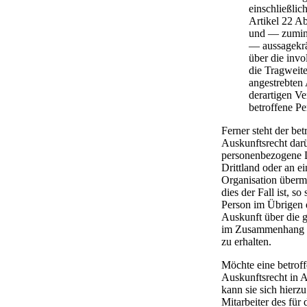
einschließlic
Artikel 22 
und — zumind
— aussagekrä
über die invo
die Tragweite
angestrebten
derartigen Ve
betroffene Pe
Ferner steht der be
Auskunftsrecht dar
personenbezogene D
Drittland oder an ei
Organisation übermi
dies der Fall ist, so
Person im Übrigen 
Auskunft über die 
im Zusammenhang m
zu erhalten.
Möchte eine betroff
Auskunftsrecht in 
kann sie sich hierzu
Mitarbeiter des für 