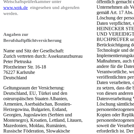
Wirtschaftsprüferkammer unter
öffentlich gemacht 
Unternehmen als Ve
www.wpk.de
eingesehen und abgerufen
gemäß Art. 17 Abs
werden.
Löschung der pers
Daten verpflichtet, 
HEINECKER ST
UND VEREIDIG
Angaben zur
BUCHPRÜFER un
Berufshaftpflichtversicherung
Berücksichtigung d
Technologie und de
Name und Sitz der Gesellschaft:
Implementierungsk
Zurich vertreten durch: Assekuranzbureau
Maßnahmen, auch t
Peter Pietruska
andere für die Date
Pforzheimer Str. 16-18
Verantwortliche, we
76227 Karlsruhe
veröffentlichten p
Deutschland
Daten verarbeiten, 
Geltungsraum der Versicherung:
zu setzen, dass die 
Deutschland, EU, Türkei und den
von diesen anderen 
osteuropäischen Staaten Albanien,
Datenverarbeitung 
Armenien, Aserbaidschan, Bosnien-
Löschung sämtliche
Herzegowina, Bulgarien, Estland,
personenbezogenen
Georgien, Jugoslawien (Serbien und
Kopien oder Replik
Montenegro), Kroatien, Lettland, Litauen,
personenbezogenen 
Mazedonien, Moldau, Rumänien,
soweit die Verarbei
Russische Föderation, Slowakische
erforderlich ist. Der