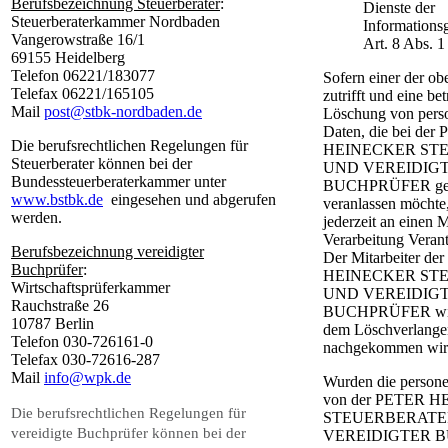
Berufsbezeichnung Steuerberater
:
Dienste der
Steuerberaterkammer Nordbaden
Informations
Vangerowstraße 16/1
Art. 8 Abs.
69155 Heidelberg
Telefon 06221/183077
Sofern einer der o
Telefax 06221/165105
zutrifft und eine be
Mail
post@stbk-nordbaden.de
Löschung von pers
Daten, die bei der
Die berufsrechtlichen Regelungen für
HEINECKER ST
Steuerberater können bei der
UND VEREIDIG
Bundessteuerberaterkammer unter
BUCHPRÜFER gespe
www.bstbk.de
eingesehen und abgerufen
veranlassen möchte,
werden.
jederzeit an einen M
Verarbeitung Veran
Berufsbezeichnung vereidigter
Der Mitarbeiter d
Buchprüfer
:
HEINECKER ST
Wirtschaftsprüferkammer
UND VEREIDIG
Rauchstraße 26
BUCHPRÜFER wird 
10787 Berlin
dem Löschverlange
Telefon 030-726161-0
nachgekommen wir
Telefax 030-72616-287
Mail
info@wpk.de
Wurden die person
von der PETER 
Die berufsrechtlichen Regelungen für
STEUERBERATE
vereidigte Buchprüfer können bei der
VEREIDIGTER 