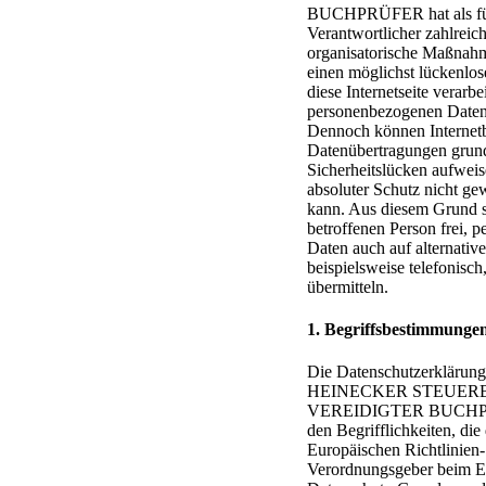
BUCHPRÜFER hat als für
Verantwortlicher zahlreic
organisatorische Maßnah
einen möglichst lückenlos
diese Internetseite verarbe
personenbezogenen Daten 
Dennoch können Internetb
Datenübertragungen grund
Sicherheitslücken aufweis
absoluter Schutz nicht ge
kann. Aus diesem Grund st
betroffenen Person frei, 
Daten auch auf alternati
beispielsweise telefonisch
übermitteln.
1. Begriffsbestimmunge
Die Datenschutzerklärun
HEINECKER STEUER
VEREIDIGTER BUCHPR
den Begrifflichkeiten, die
Europäischen Richtlinien
Verordnungsgeber beim Er