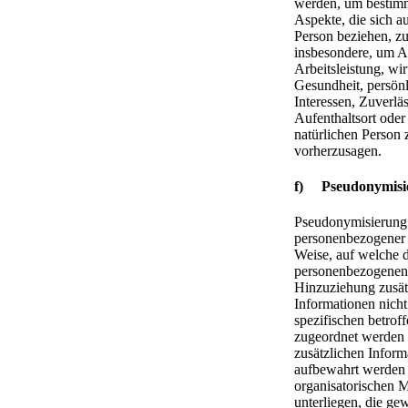
werden, um bestimm
Aspekte, die sich au
Person beziehen, z
insbesondere, um A
Arbeitsleistung, wir
Gesundheit, persönl
Interessen, Zuverläs
Aufenthaltsort oder
natürlichen Person 
vorherzusagen.
f) Pseudonymisi
Pseudonymisierung i
personenbezogener 
Weise, auf welche d
personenbezogenen
Hinzuziehung zusät
Informationen nicht
spezifischen betrof
zugeordnet werden 
zusätzlichen Inform
aufbewahrt werden 
organisatorischen
unterliegen, die gew